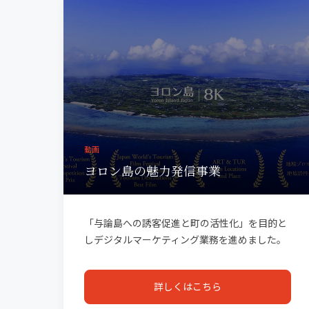
動画
ヨロン島の魅力発信事業
「与論島への誘客促進と町の活性化」を目的と
しデジタルマーケティング業務を進めました。
8Kで観光動画を制作し、その後YouTubeを活用
してプロモーションを実施。短い期間で多くの
詳しくはこちら
視聴を獲得することができ、日本だけでなく海
外からも「行きたい」「美しい」といったコメ